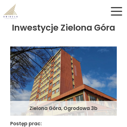
Skip to main content
Inwestycje Zielona Góra
Zielona Góra, Ogrodowa 3b
Postęp prac: